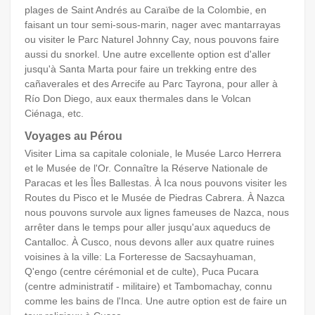
plages de Saint Andrés au Caraïbe de la Colombie, en
faisant un tour semi-sous-marin, nager avec mantarrayas
ou visiter le Parc Naturel Johnny Cay, nous pouvons faire
aussi du snorkel. Une autre excellente option est d'aller
jusqu'à Santa Marta pour faire un trekking entre des
cañaverales et des Arrecife au Parc Tayrona, pour aller à
Río Don Diego, aux eaux thermales dans le Volcan
Ciénaga, etc.
Voyages au Pérou
Visiter Lima sa capitale coloniale, le Musée Larco Herrera
et le Musée de l'Or. Connaître la Réserve Nationale de
Paracas et les Îles Ballestas. À Ica nous pouvons visiter les
Routes du Pisco et le Musée de Piedras Cabrera. À Nazca
nous pouvons survole aux lignes fameuses de Nazca, nous
arrêter dans le temps pour aller jusqu'aux aqueducs de
Cantalloc. À Cusco, nous devons aller aux quatre ruines
voisines à la ville: La Forteresse de Sacsayhuaman,
Q'engo (centre cérémonial et de culte), Puca Pucara
(centre administratif - militaire) et Tambomachay, connu
comme les bains de l'Inca. Une autre option est de faire un