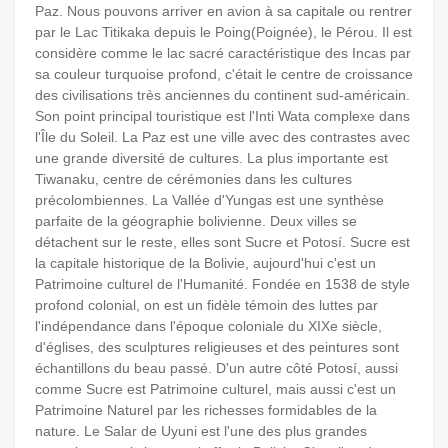
Paz. Nous pouvons arriver en avion à sa capitale ou rentrer
par le Lac Titikaka depuis le Poing(Poignée), le Pérou. Il est
considère comme le lac sacré caractéristique des Incas par
sa couleur turquoise profond, c'était le centre de croissance
des civilisations très anciennes du continent sud-américain.
Son point principal touristique est l'Inti Wata complexe dans
l'Île du Soleil. La Paz est une ville avec des contrastes avec
une grande diversité de cultures. La plus importante est
Tiwanaku, centre de cérémonies dans les cultures
précolombiennes. La Vallée d'Yungas est une synthèse
parfaite de la géographie bolivienne. Deux villes se
détachent sur le reste, elles sont Sucre et Potosí. Sucre est
la capitale historique de la Bolivie, aujourd'hui c'est un
Patrimoine culturel de l'Humanité. Fondée en 1538 de style
profond colonial, on est un fidèle témoin des luttes par
l'indépendance dans l'époque coloniale du XIXe siècle,
d'églises, des sculptures religieuses et des peintures sont
échantillons du beau passé. D'un autre côté Potosí, aussi
comme Sucre est Patrimoine culturel, mais aussi c'est un
Patrimoine Naturel par les richesses formidables de la
nature. Le Salar de Uyuni est l'une des plus grandes