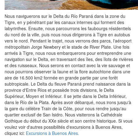
Nous naviguerons sur le Delta du Río Paraná dans la zone du
Tigre, en y pénétrant par les canaux internes qui forment des
labyrinthes. Ensuite, nous parcourrons les faubourgs résidentiels
du nord de la ville, puis nous nous dirigerons à Tigre en autobus
vers le nord. Pendant le trajet, nous verrons des parcs, l'aéroport
métropolitain Jorge Newbery et le stade de River Plate. Une fois
arrivés à Tigre, nous nous embarquerons pour entreprendre une
navigation sur le Delta, en traversant des îles, des îlots de rivières
et des ruisseaux. Nous serons en contact avec la vie sauvage et
nous pourrons observer la faune et la flore autochtone dans une
aire de 16.500 km2 formée en grande partie par une forêt
subtropicale. Le Delta du fleuve Paraná prend naissance dans la
province d'Entre Ríos et possède trois divisions, le Delta
Supérieur, Moyen et Inférieur. Il se jette dans le Delta Inférieur,
dans le Río de la Plata. Après avoir débarqué, nous irons jusqu'à
la gare du célèbre Train de la Côte, pour nous rendre jusqu'au
quartier exclusif de San Isidro. Nous visiterons la Cathédrale
Gothique du début du XXe siècle et son centre historique. Si vous
voulez voir d'autres possibilités d'excursions à Buenos Aires,
cliquez ici:
Excursions à Buenos Aires.