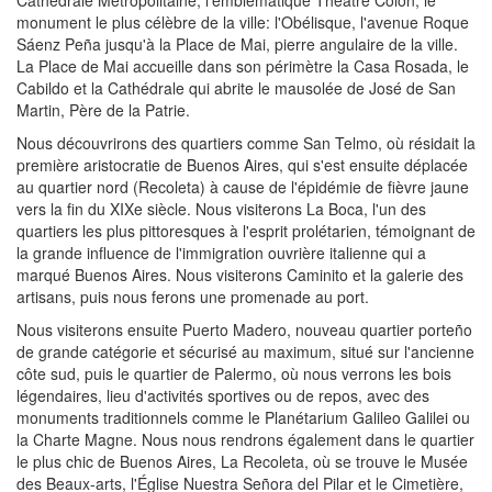
Cathédrale Métropolitaine, l'emblématique Théâtre Colon, le
monument le plus célèbre de la ville: l'Obélisque, l'avenue Roque
Sáenz Peña jusqu'à la Place de Mai, pierre angulaire de la ville.
La Place de Mai accueille dans son périmètre la Casa Rosada, le
Cabildo et la Cathédrale qui abrite le mausolée de José de San
Martin, Père de la Patrie.
Nous découvrirons des quartiers comme San Telmo, où résidait la
première aristocratie de Buenos Aires, qui s'est ensuite déplacée
au quartier nord (Recoleta) à cause de l'épidémie de fièvre jaune
vers la fin du XIXe siècle. Nous visiterons La Boca, l'un des
quartiers les plus pittoresques à l'esprit prolétarien, témoignant de
la grande influence de l'immigration ouvrière italienne qui a
marqué Buenos Aires. Nous visiterons Caminito et la galerie des
artisans, puis nous ferons une promenade au port.
Nous visiterons ensuite Puerto Madero, nouveau quartier porteño
de grande catégorie et sécurisé au maximum, situé sur l'ancienne
côte sud, puis le quartier de Palermo, où nous verrons les bois
légendaires, lieu d'activités sportives ou de repos, avec des
monuments traditionnels comme le Planétarium Galileo Galilei ou
la Charte Magne. Nous nous rendrons également dans le quartier
le plus chic de Buenos Aires, La Recoleta, où se trouve le Musée
des Beaux-arts, l'Église Nuestra Señora del Pilar et le Cimetière,