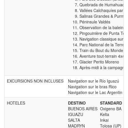
Quebrada de Humahuaca 
Vallées Calchaquíes par C
Salinas Grandes & Purma
Péninsule Valdés
Observation de la baleine 
Pingouinière de Punta Tomb
Navigation classique sur le
Parc National de la Terre 
Train du Bout du Monde
Aventure tout-terrain 4x4
Glacier Perito Moreno
Après-midi à la campagne
EXCURSIONS NON INCLUSES
Navigation sur le Río Iguazú
Navigation sur le bras Rico
Navigation sur le Lac Argentin (C
HOTELES
DESTINO
STANDARD
BUENOS AIRES
Oxigeno BA
IGUAZU
Kelta
SALTA
Inkai
MADRYN
Tolosa (UP)