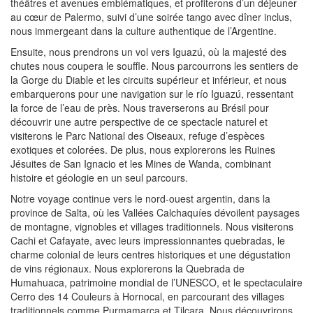
théâtres et avenues emblématiques, et profiterons d’un déjeuner
au cœur de Palermo, suivi d’une soirée tango avec dîner inclus,
nous immergeant dans la culture authentique de l’Argentine.
Ensuite, nous prendrons un vol vers Iguazú, où la majesté des
chutes nous coupera le souffle. Nous parcourrons les sentiers de
la Gorge du Diable et les circuits supérieur et inférieur, et nous
embarquerons pour une navigation sur le río Iguazú, ressentant
la force de l’eau de près. Nous traverserons au Brésil pour
découvrir une autre perspective de ce spectacle naturel et
visiterons le Parc National des Oiseaux, refuge d’espèces
exotiques et colorées. De plus, nous explorerons les Ruines
Jésuites de San Ignacio et les Mines de Wanda, combinant
histoire et géologie en un seul parcours.
Notre voyage continue vers le nord-ouest argentin, dans la
province de Salta, où les Vallées Calchaquíes dévoilent paysages
de montagne, vignobles et villages traditionnels. Nous visiterons
Cachi et Cafayate, avec leurs impressionnantes quebradas, le
charme colonial de leurs centres historiques et une dégustation
de vins régionaux. Nous explorerons la Quebrada de
Humahuaca, patrimoine mondial de l’UNESCO, et le spectaculaire
Cerro des 14 Couleurs à Hornocal, en parcourant des villages
traditionnels comme Purmamarca et Tilcara. Nous découvrirons