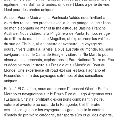
également les Salinas Grandes, un désert blanc à perte de vue,
idéal pour des photos uniques.
Au sud, Puerto Madryn et la Péninsule Valdés nous invitent à
vivre des rencontres proches avec la faune patagonienne : lions
de mer, éléphants de mer et la majestueuse Baleine Franche
Australe. Nous visiterons la Pingüinera de Punta Tombo, refuge
de milliers de manchots de Magellan, et explorerons les vallées
du sud de Chubut, alliant nature et aventure. Le voyage se
poursuit vers Ushuaia, la ville la plus australe du monde. Ici, nous
naviguerons sur le Canal de Beagle, visiterons l’Île Martillo pour
observer les manchots, explorerons le Parc National Terre de Feu
et découvrirons l’histoire au Presidio et au Musée du Bout du
Monde. Une expérience off-road 4x4 sur les lacs Fagnano et
Escondido offrira des paysages extrêmes et des sensations
uniques.
Enfin, à El Calafate, nous admirerons l’imposant Glacier Perito
Moreno et naviguerons sur le Brazo Rico du Lago Argentino vers
l’Estancia Cristina, profitant d’excursions combinant histoire,
nature et aventure au cœur de la Patagonie. Cet itinéraire
exclusif, conçu pour les voyageurs exigeants, allie le confort
d’hôtels de première catégorie, transports sûrs et guides experts,