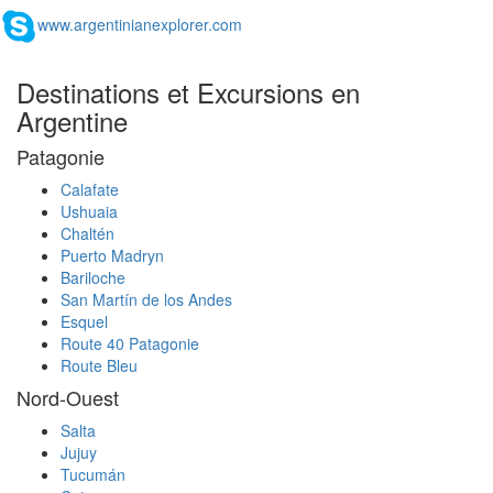
www.argentinianexplorer.com
Destinations et Excursions en
Argentine
Patagonie
Calafate
Ushuaia
Chaltén
Puerto Madryn
Bariloche
San Martín de los Andes
Esquel
Route 40 Patagonie
Route Bleu
Nord-Ouest
Salta
Jujuy
Tucumán