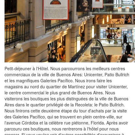
Petit-déjeuner à l'Hôtel. Nous parcourrons les meilleurs centres
commerciaux de la ville de Buenos Aires: Unicenter, Patio Bullrich
et les magnifiques Galeries Pacífico. Nous irons faire les
magasins au nord du quartier de Martínez pour visiter Unicenter,
le centre commercial le plus grand de Buenos Aires. Nous
visiterons les boutiques les plus distinguées de la ville de Buenos
Aires dans le quartier privilégié de la Recoleta: le Patio Bullrich.
Nous finirons cette deuxième étape du tour d'achats par la visite
des Galeries Pacífico, qui se trouvent en plein centre-ville, sur
l'avenue Córdoba et la célèbre rue piétonne, Florida. Après avoir
parcouru ces boutiques, nous rentrerons à l'hôtel pour nous
reposer. Si vous voulez voir d'autres possibilités d'excursions à