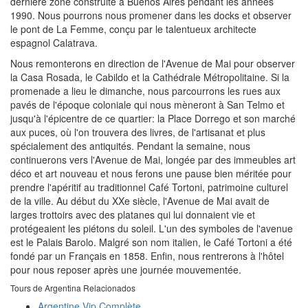
dernière zone construite à Buenos Aires pendant les années
1990. Nous pourrons nous promener dans les docks et observer
le pont de La Femme, conçu par le talentueux architecte
espagnol Calatrava.
Nous remonterons en direction de l'Avenue de Mai pour observer
la Casa Rosada, le Cabildo et la Cathédrale Métropolitaine. Si la
promenade a lieu le dimanche, nous parcourrons les rues aux
pavés de l'époque coloniale qui nous mèneront à San Telmo et
jusqu'à l'épicentre de ce quartier: la Place Dorrego et son marché
aux puces, où l'on trouvera des livres, de l'artisanat et plus
spécialement des antiquités. Pendant la semaine, nous
continuerons vers l'Avenue de Mai, longée par des immeubles art
déco et art nouveau et nous ferons une pause bien méritée pour
prendre l'apéritif au traditionnel Café Tortoni, patrimoine culturel
de la ville. Au début du XXe siècle, l'Avenue de Mai avait de
larges trottoirs avec des platanes qui lui donnaient vie et
protégeaient les piétons du soleil. L'un des symboles de l'avenue
est le Palais Barolo. Malgré son nom italien, le Café Tortoni a été
fondé par un Français en 1858. Enfin, nous rentrerons à l'hôtel
pour nous reposer après une journée mouvementée.
Tours de Argentina Relacionados
Argentine Vip Complète