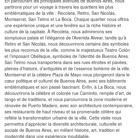
En parcourant les principales avenues de Buenos Aires, nous
partirons pour un voyage à travers les quartiers les plus
emblématiques de la ville : Recoleta, Retiro, San Nicolás,
Montserrat, San Telmo et La Boca. Chaque quartier nous offrira
une expérience unique et une fenêtre sur la riche histoire et
culture de la capitale. À Recoleta, nous admirerons ses
somptueux palais et l’élégance de l’Avenida Alvear, tandis qu’à
Retiro et San Nicolás, nous découvrirons certains des symboles
les plus reconnus de la ville, comme le majestueux Teatro Colón
et l’imposant Obélisque, symboles de l’identité de Buenos Aires.
San Telmo nous transportera dans ses rues étroites et pavées,
pleines d’histoire, d’antiquités et de l’essence bohème de la ville.
Montserrat et la célèbre Plaza de Mayo nous plongeront dans le
cœur politique et culturel de Buenos Aires, avec ses bâtiments
emblématiques et son passé fascinant. Enfin, à La Boca, nous
découvrirons la célèbre et colorée rue Caminito, remplie d’art, de
tango et de traditions, et nous parcourrons la zone moderne et
rénovée de Puerto Madero, avec son architecture contemporaine,
ses restaurants de haut niveau et sa promenade côtière qui
reflète la transformation urbaine de la ville. Cette visite nous
permettra d’apprécier la diversité architecturale, culturelle et
sociale de Buenos Aires, en mêlant histoire, art, tradition et
modernité dans une expérience inoubliable.