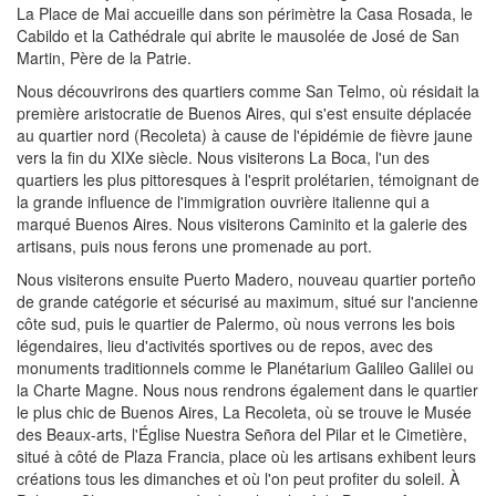
La Place de Mai accueille dans son périmètre la Casa Rosada, le
Cabildo et la Cathédrale qui abrite le mausolée de José de San
Martin, Père de la Patrie.
Nous découvrirons des quartiers comme San Telmo, où résidait la
première aristocratie de Buenos Aires, qui s'est ensuite déplacée
au quartier nord (Recoleta) à cause de l'épidémie de fièvre jaune
vers la fin du XIXe siècle. Nous visiterons La Boca, l'un des
quartiers les plus pittoresques à l'esprit prolétarien, témoignant de
la grande influence de l'immigration ouvrière italienne qui a
marqué Buenos Aires. Nous visiterons Caminito et la galerie des
artisans, puis nous ferons une promenade au port.
Nous visiterons ensuite Puerto Madero, nouveau quartier porteño
de grande catégorie et sécurisé au maximum, situé sur l'ancienne
côte sud, puis le quartier de Palermo, où nous verrons les bois
légendaires, lieu d'activités sportives ou de repos, avec des
monuments traditionnels comme le Planétarium Galileo Galilei ou
la Charte Magne. Nous nous rendrons également dans le quartier
le plus chic de Buenos Aires, La Recoleta, où se trouve le Musée
des Beaux-arts, l'Église Nuestra Señora del Pilar et le Cimetière,
situé à côté de Plaza Francia, place où les artisans exhibent leurs
créations tous les dimanches et où l'on peut profiter du soleil. À