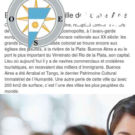
Excursions par la ville de Buenos Aires
Capital de la République Argentine, rebaptisé comme la « Paris
de l´Amérique du Sud ». Ville cosmopolite, à l´avant-garde
européenne aux années de bonace nationale aux XX siècle: les
grands bâtiments. Le passée colonial se trouve encore aux
églises des jésuites, à la rivière de la Plata: Buenos Aires a eu le
port le plus important du Virreinato del Rio de la Plata, son capital.
Lieu où aujourd´hui il y a de navires commerciaux et croisières
touristiques, en recevaient des milliers d´immigrants. Buenos
Aires a été Arrabal et Tango, le dernier Patrimoine Cultural
Immatériel de l´Humanité. Une autre perle de cette ville qu´avec
200 km2 de surface, c´est l´une des villes les plus peuplées du
monde.