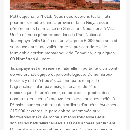
Petit déjeuner à l'hotel. Nous nous lèverons tôt le matin
pour nous rendre dans la province de La Rioja laissant
dérrière nous la province de San Juan. Nous irons à Villa
Unión où nous pénètrerons dans le Parc National
Talampaya. Villa Unión est un village de 6.000 habitants et
se trouve dans une vallée entre la pré-cordillère et le
formidable cordon montagneux de Famatina, à quelques
60 kilomètres du parc.
Talampaya est une réserve naturelle importante d'un point
de vue archéologique et paléontologique. De nombreux
fossiles y ont été trouvés comme par exemple le
Lagosuchus Talampayensis, dinosaure de l'ére
mésozoique. Pour résumer, ce parc est le produit des
nombreux et intensifs mouvements techtoniques mélés à
l'érosion survenue durant des millions d'années. Avec ses
215.000 hectares, le parc doit sa renommée aux
incroyables staks de roche aux tons rougasses et au
scpultures naturelles taillées au fil des années par le vent.
On peut y voir de nombreux condors. Sur les rochers qui