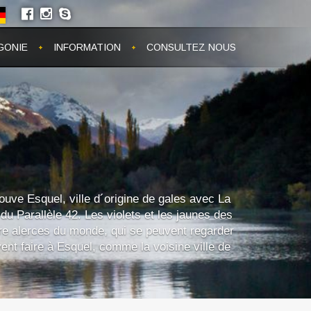
GONIE
INFORMATION
CONSULTEZ NOUS
ouve Esquel, ville d´origine de gales avec La
u Parallèle 42. Les violets et les jaunes des
tre alerces du monde, qui se peuvent regarder
nt faire à Esquel, comme la voisine ville de