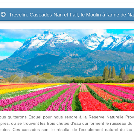
Trevelin: Cascades Nan et Fall, le Moulin à farine de Na
us quitterons Esquel pour nous rendre à la Réserve Naturelle Provi
près, où se trouvent les trois chutes d'eau qui forment le ruisseau d
utes. Ces cascades sont le résultat de l'écoulement naturel du lac 