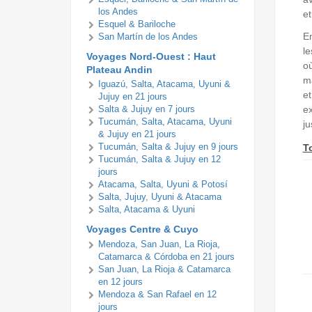
los Andes
et
Esquel & Bariloche
En
San Martín de los Andes
le
Voyages Nord-Ouest : Haut
où
Plateau Andin
ma
Iguazú, Salta, Atacama, Uyuni &
et
Jujuy en 21 jours
ex
Salta & Jujuy en 7 jours
Tucumán, Salta, Atacama, Uyuni
ju
& Jujuy en 21 jours
T
Tucumán, Salta & Jujuy en 9 jours
Tucumán, Salta & Jujuy en 12
jours
Atacama, Salta, Uyuni & Potosí
Salta, Jujuy, Uyuni & Atacama
Salta, Atacama & Uyuni
Voyages Centre & Cuyo
Mendoza, San Juan, La Rioja,
Catamarca & Córdoba en 21 jours
San Juan, La Rioja & Catamarca
en 12 jours
Mendoza & San Rafael en 12
jours