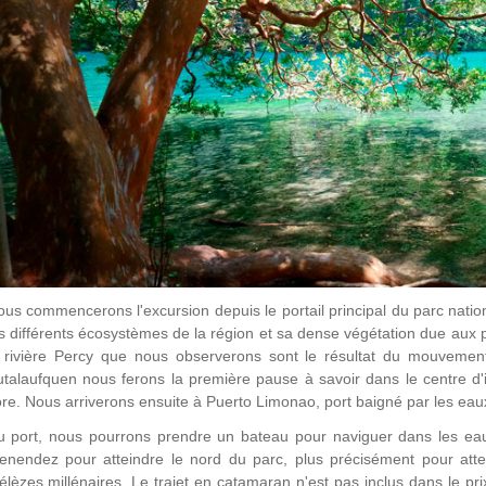
us commencerons l'excursion depuis le portail principal du parc nati
s différents écosystèmes de la région et sa dense végétation due aux
a rivière Percy que nous observerons sont le résultat du mouvemen
talaufquen nous ferons la première pause à savoir dans le centre d'i
ore. Nous arriverons ensuite à Puerto Limonao, port baigné par les eau
u port, nous pourrons prendre un bateau pour naviguer dans les eau
nendez pour atteindre le nord du parc, plus précisément pour attei
lèzes millénaires. Le trajet en catamaran n'est pas inclus dans le pri