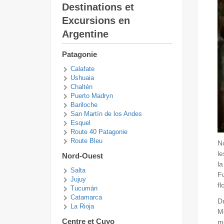
Destinations et
Excursions en
Argentine
Patagonie
Calafate
Ushuaia
Chaltén
Puerto Madryn
Bariloche
San Martín de los Andes
Esquel
Route 40 Patagonie
Route Bleu
No
le
Nord-Ouest
l
Salta
Fu
Jujuy
fl
Tucumán
Catamarca
D
La Rioja
Me
Centre et Cuyo
mé