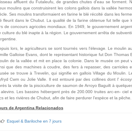
isseau affluent du Futaleufu, de grandes chutes d'eau se forment. N
eux moulins que construisirent les colons gallois dans la vallée herm
ècle. Ses moulins transformaient en farine le blé récolté dans les ferme
é fleurit dans le Chubut. La qualité de la farine obtenue fut telle qu
rs de concours agricoles mondiaux. En 1949, le gouvernement argenti
 culture du blé inapte à la région. Le gouvernement arrêta de subventi
argentine.
puis lors, le agriculteurs se sont tournés vers l'élevage. Le moulin 
mille Galloise Evans, dont le représentant historique fut Don Thomas E
ulin de la vallée et mit en place la colonie. Dans le musée on peut
nsi que des machines à coudre, des fers à repasser, des carrioles e
sée se trouve à Trevelin, qui signifie en gallois Village du Moulin.
fryd Cwm ou Jolie Valle. Il est entouré par des collines dont l' écosy
rès la visite de la pisciculture de saumon de Arroyo Baguilt à quelques
 alevins. Les bassins hébergent près de 200.000 truites arc-en- ciel e
cs et les rivières de Chubut, afin de faire perdurer l'espèce et la pêche.
ours de Argentina Relacionados
Esquel & Bariloche en 7 jours