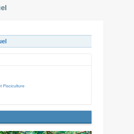
el
uel
t Pisciculture