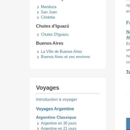
op
Mendoza
en
San Juan
Córdoba
F
Chutes d'Iguazú
N
Chutes D'Iguazu
A
Buenos Aires
En
un
La Ville de Buenos Aires
na
Buenos Aires et ses environs
co
T
Voyages
Introduction à voyager
Voyages Argentine
Argentine Classique
Argentine en 30 jours
Argentine en 21 jours