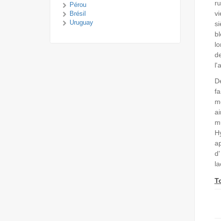
ru
Pérou
vi
Brésil
Uruguay
si
bl
lo
de
l'
De
fa
mo
ai
mu
Hy
ap
d'
la
T