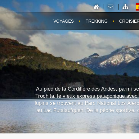
VOYAGES
TREKKING
CROISIÈ
Au pied de la Cordillère des Andes, parmi se
Trochita, le vieux express patagonique avec 
lupins se trouvent au Parc National Los Aler
au Lac Futalaufquen. De la pêche sportive, 