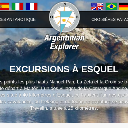
RES ANTARCTIQUE
CROISIÈRES PATA
EXCURSIONS À ESQUEL
s points les plus hauts Nahuel Pan, La Zeta et la Croix se tr
le départ à Maitén, l´un des villages de la Comarque Andine d
ces situé à 40 kilomètres d´Esquel, où habitent l´un des qua
des cavalcades, du trekking et du tourisme aventure se peuve
Trevelin, située à 25 kilomètres.