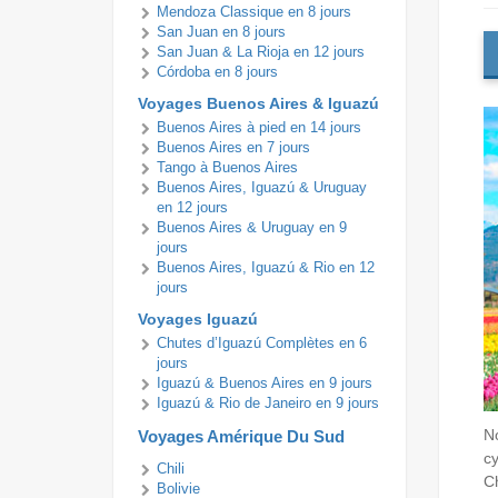
Mendoza Classique en 8 jours
San Juan en 8 jours
San Juan & La Rioja en 12 jours
Córdoba en 8 jours
Voyages Buenos Aires & Iguazú
Buenos Aires à pied en 14 jours
Buenos Aires en 7 jours
Tango à Buenos Aires
Buenos Aires, Iguazú & Uruguay
en 12 jours
Buenos Aires & Uruguay en 9
jours
Buenos Aires, Iguazú & Rio en 12
jours
Voyages Iguazú
Chutes d’Iguazú Complètes en 6
jours
Iguazú & Buenos Aires en 9 jours
Iguazú & Rio de Janeiro en 9 jours
No
Voyages Amérique Du Sud
cy
Chili
Ch
Bolivie