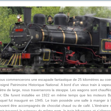
us commencerons une escapade fantastique de 25 kilomètres au coeur
signé Patrimoine Historique National. A bord d'un vieux train à vapeu
tre de large, nous traverserons la stexppe. Les wagons sont chauffé
er; Elle furent installée en 1922 en même temps que les moteurs B
quel fut inauguré en 1945. Le train possède une salle à manger à l'i
euvent être accompagnés de chocolat chaud ou de café. L'itinéraire
oir traversé le ruisseau du même nom, le train bifurquera et s'align